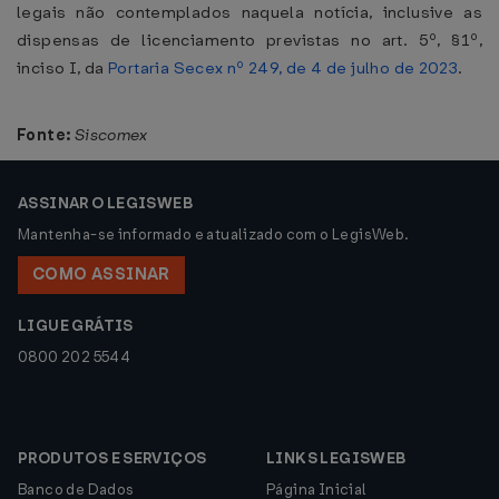
legais não contemplados naquela notícia, inclusive as
dispensas de licenciamento previstas no art. 5º, §1º,
inciso I, da
Portaria Secex nº 249, de 4 de julho de 2023
.
Fonte:
Siscomex
ASSINAR O LEGISWEB
Mantenha-se informado e atualizado com o LegisWeb.
COMO ASSINAR
LIGUE GRÁTIS
0800 202 5544
PRODUTOS E SERVIÇOS
LINKS LEGISWEB
Banco de Dados
Página Inicial