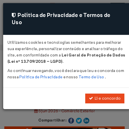
Política de Privacidade e Termos de
Uso
Acessar
Utilizamos cookies e tecnologias semelhantes para melhorar
sua experiência, personalizar conteúdo e analisar o tráfego do
site, em conformidade com a
Lei Geral de Proteção de Dados
Página Inicial
Notícias
(Lei nº 13.709/2018 – LGPD)
.
Complementação da NSI 053/2026...
Ao continuar navegando, você declara que leu e concorda com
nossa
Política de Privacidade
e nosso
Termo de Uso
.
Voltar
Complementação da NSI 053/2026
Li e concordo
5 jun 2026 - Comércio Exterior
Compartilhar: