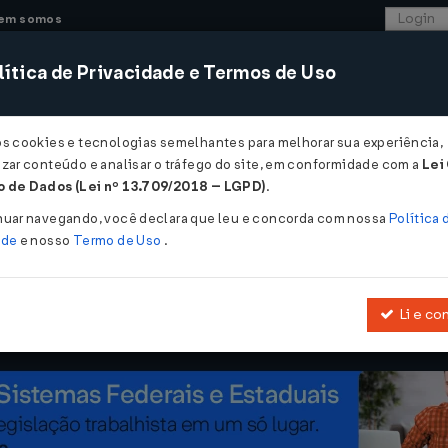
em somos
ítica de Privacidade e Termos de Uso
CONSULTORIA
SISTEMAS
COMÉRCIO EXTER
os cookies e tecnologias semelhantes para melhorar sua experiência,
zar conteúdo e analisar o tráfego do site, em conformidade com a
Lei
s regulamenta perdão de dívidas de ICMS para mais de 10 mil produt
 de Dados (Lei nº 13.709/2018 – LGPD)
.
gulamenta perdão de dívidas de ICMS 
nuar navegando, você declara que leu e concorda com nossa
Política 
ade
e nosso
Termo de Uso
.
Li e co