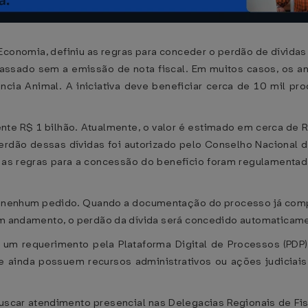
 Economia, definiu as regras para conceder o perdão de dívid
 passado sem a emissão de nota fiscal. Em muitos casos, os a
cia Animal. A iniciativa deve beneficiar cerca de 10 mil pr
e R$ 1 bilhão. Atualmente, o valor é estimado em cerca de 
dão dessas dívidas foi autorizado pelo Conselho Nacional de 
 as regras para a concessão do benefício foram regulamenta
r nenhum pedido. Quando a documentação do processo já compr
 em andamento, o perdão da dívida será concedido automaticam
um requerimento pela Plataforma Digital de Processos (PDP),
que ainda possuem recursos administrativos ou ações judiciai
scar atendimento presencial nas Delegacias Regionais de Fis