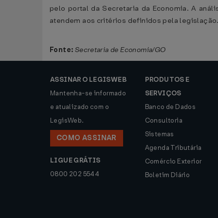
pelo portal da Secretaria da Economia. A análi
atendem aos critérios definidos pela legislação
Fonte:
Secretaria de Economia/GO
ASSINAR O LEGISWEB
PRODUTOS E
Mantenha-se informado
SERVIÇOS
e atualizado com o
Banco de Dados
LegisWeb.
Consultoria
Sistemas
COMO ASSINAR
Agenda Tributária
LIGUE GRÁTIS
Comércio Exterior
0800 202 5544
Boletim Diário