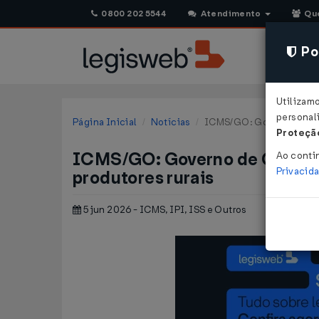
0800 202 5544
Atendimento
Qu
Pol
Utilizam
personali
Página Inicial
Notícias
ICMS/GO: Governo de Goiá
Proteção
ICMS/GO: Governo de Goiás re
Ao conti
Privacid
produtores rurais
5 jun 2026 - ICMS, IPI, ISS e Outros