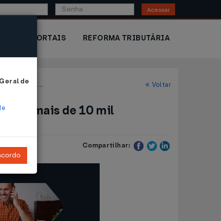
Acessar
IOR
PORTAIS
REFORMA TRIBUTÁRIA
 Geral de
ores rurais...
Voltar
para mais de 10 mil
de
Compartilhar:
ncordo