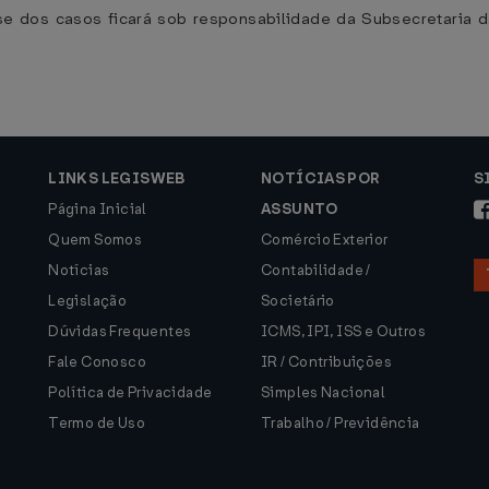
se dos casos ficará sob responsabilidade da Subsecretaria da
.
LINKS LEGISWEB
NOTÍCIAS POR
S
Página Inicial
ASSUNTO
Quem Somos
Comércio Exterior
Notícias
Contabilidade /
Legislação
Societário
Dúvidas Frequentes
ICMS, IPI, ISS e Outros
Fale Conosco
IR / Contribuições
Política de Privacidade
Simples Nacional
Termo de Uso
Trabalho / Previdência