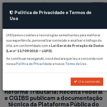
Política de Privacidade e Termos de
Uso
Acessar
Utilizamos cookies e tecnologias semelhantes para melhorar
sua experiência, personalizar conteúdo e analisar o tráfego do
site, em conformidade com a
Lei Geral de Proteção de Dados
Página Inicial
Notícias
(Lei nº 13.709/2018 – LGPD)
.
Reforma Tributária: Receita Federal e CGIBS publicam a
Ao continuar navegando, você declara que leu e concorda com
documentação técnica da Plataforma Pública do Split
nossa
Política de Privacidade
e nosso
Termo de Uso
.
Payment...
Voltar
Li e concordo
Reforma Tributária: Receita Federal
e CGIBS publicam a documentação
técnica da Plataforma Pública do