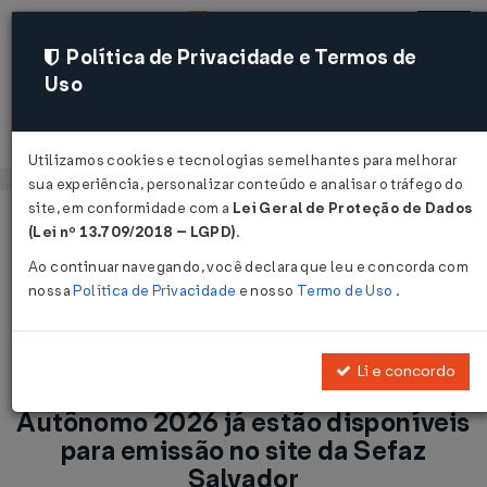
Política de Privacidade e Termos de
Uso
Acessar
Utilizamos cookies e tecnologias semelhantes para melhorar
sua experiência, personalizar conteúdo e analisar o tráfego do
site, em conformidade com a
Lei Geral de Proteção de Dados
Página Inicial
Notícias
(Lei nº 13.709/2018 – LGPD)
.
ISS/Bahia: Boletos da TFF e do ISS Autônomo 2026 já estão
Ao continuar navegando, você declara que leu e concorda com
disponíveis para emissão no site da Sefaz Salvador...
nossa
Política de Privacidade
e nosso
Termo de Uso
.
Voltar
Li e concordo
ISS/Bahia: Boletos da TFF e do ISS
Autônomo 2026 já estão disponíveis
para emissão no site da Sefaz
Salvador