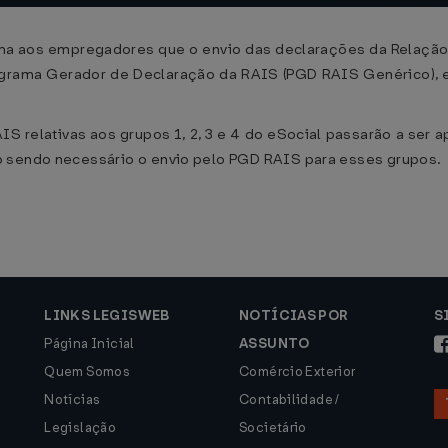
rma aos empregadores que o envio das declarações da Relação 
grama Gerador de Declaração da RAIS (PGD RAIS Genérico), es
IS relativas aos grupos 1, 2, 3 e 4 do eSocial passarão a se
o sendo necessário o envio pelo PGD RAIS para esses grupos.
LINKS LEGISWEB
NOTÍCIAS POR
S
Página Inicial
ASSUNTO
Quem Somos
Comércio Exterior
Notícias
Contabilidade /
Legislação
Societário