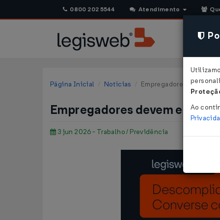
0800 202 5544
Atendimento
Qu
Pol
Utilizam
personali
Página Inicial
Notícias
Empregadores devem envi
Proteção
Empregadores devem enviar a 
Ao conti
Privacid
3 jun 2026 - Trabalho / Previdência