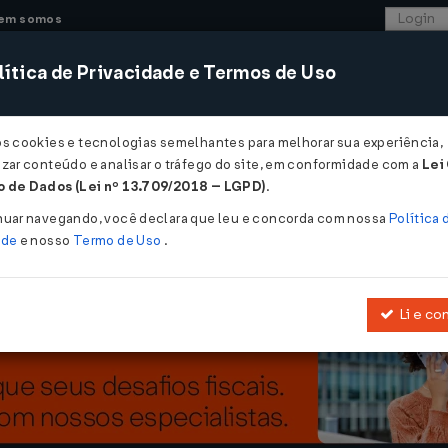
em somos
ítica de Privacidade e Termos de Uso
CONSULTORIA
SISTEMAS
COMÉRCIO EXTER
os cookies e tecnologias semelhantes para melhorar sua experiência,
zar conteúdo e analisar o tráfego do site, em conformidade com a
Lei
ar a declaração da RAIS até 14 de agosto...
 de Dados (Lei nº 13.709/2018 – LGPD)
.
declaração da RAIS até 14 de agosto
nuar navegando, você declara que leu e concorda com nossa
Política 
ade
e nosso
Termo de Uso
.
Li e co