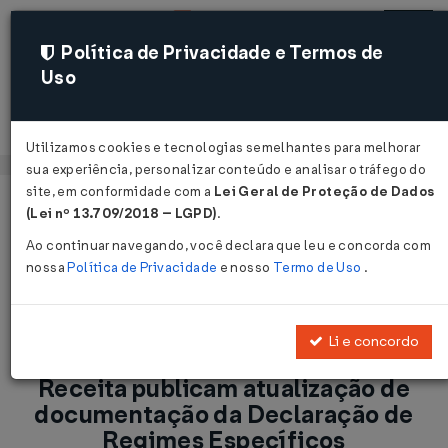
Política de Privacidade e Termos de
Uso
Acessar
Utilizamos cookies e tecnologias semelhantes para melhorar
sua experiência, personalizar conteúdo e analisar o tráfego do
site, em conformidade com a
Lei Geral de Proteção de Dados
Página Inicial
Notícias
(Lei nº 13.709/2018 – LGPD)
.
Reforma Tributária: CGIBS e Receita publicam atualização de
Ao continuar navegando, você declara que leu e concorda com
documentação da Declaração de Regimes Específicos...
nossa
Política de Privacidade
e nosso
Termo de Uso
.
Voltar
Li e concordo
Reforma Tributária: CGIBS e
Receita publicam atualização de
documentação da Declaração de
Regimes Específicos