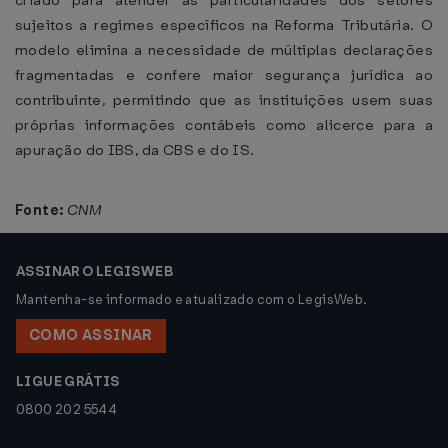
criado para atender às particularidades dos setores
sujeitos a regimes específicos na Reforma Tributária. O
modelo elimina a necessidade de múltiplas declarações
fragmentadas e confere maior segurança jurídica ao
contribuinte, permitindo que as instituições usem suas
próprias informações contábeis como alicerce para a
apuração do IBS, da CBS e do IS.
Fonte:
CNM
ASSINAR O LEGISWEB
Mantenha-se informado e atualizado com o LegisWeb.
COMO ASSINAR
LIGUE GRÁTIS
0800 202 5544