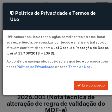
Política de Privacidade e Termos de
Uso
Acessar
Utilizamos cookies e tecnologias semelhantes para melhorar
sua experiência, personalizar conteúdo e analisar o tráfego do
site, em conformidade com a
Lei Geral de Proteção de Dados
Página Inicial
Notícias
(Lei nº 13.709/2018 – LGPD)
.
Publicada v. 1.00 da Nota Técnica 2026.001 (Nota técnica de
Ao continuar navegando, você declara que leu e concorda com
alteração de regra de validação do MDF-e)...
nossa
Política de Privacidade
e nosso
Termo de Uso
.
Voltar
Li e concordo
Publicada v. 1.00 da Nota Técnica
2026.001 (Nota técnica de
alteração de regra de validação do
MDF-e)