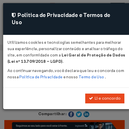
Política de Privacidade e Termos de
Uso
Acessar
Utilizamos cookies e tecnologias semelhantes para melhorar
sua experiência, personalizar conteúdo e analisar o tráfego do
site, em conformidade com a
Lei Geral de Proteção de Dados
Página Inicial
Notícias
e-Financeira: Manual Versão 2.1.2...
(Lei nº 13.709/2018 – LGPD)
.
Ao continuar navegando, você declara que leu e concorda com
Voltar
nossa
Política de Privacidade
e nosso
Termo de Uso
.
e-Financeira: Manual Versão 2.1.2
Li e concordo
2 jun 2026 - IR / Contribuições
Compartilhar: