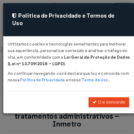
Política de Privacidade e Termos de
Uso
Acessar
Utilizamos cookies e tecnologias semelhantes para melhorar
sua experiência, personalizar conteúdo e analisar o tráfego do
site, em conformidade com a
Lei Geral de Proteção de Dados
Página Inicial
Notícias
(Lei nº 13.709/2018 – LGPD)
.
Alteração nos atributos e tratamentos administrativos –
Ao continuar navegando, você declara que leu e concorda com
Inmetro...
nossa
Política de Privacidade
e nosso
Termo de Uso
.
Voltar
Li e concordo
Alteração nos atributos e
tratamentos administrativos –
Inmetro