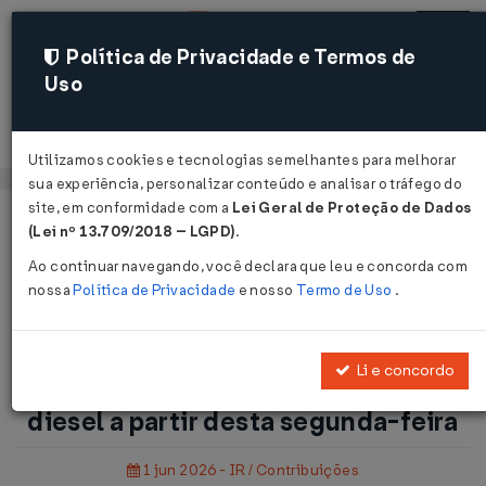
Política de Privacidade e Termos de
Uso
Acessar
Utilizamos cookies e tecnologias semelhantes para melhorar
sua experiência, personalizar conteúdo e analisar o tráfego do
site, em conformidade com a
Lei Geral de Proteção de Dados
Página Inicial
Notícias
(Lei nº 13.709/2018 – LGPD)
.
Petrobras implementa desconto no diesel a partir desta
Ao continuar navegando, você declara que leu e concorda com
segunda-feira...
nossa
Política de Privacidade
e nosso
Termo de Uso
.
Voltar
Li e concordo
Petrobras implementa desconto no
diesel a partir desta segunda-feira
1 jun 2026 - IR / Contribuições