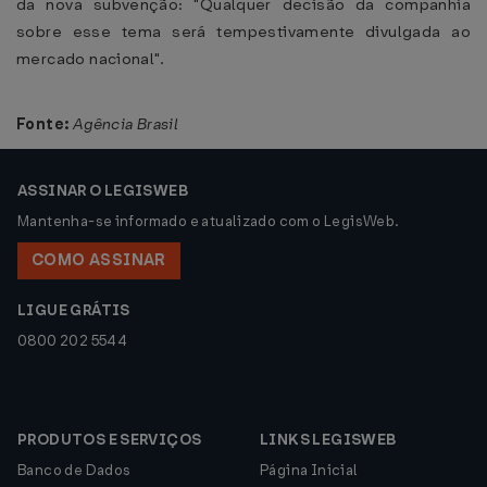
da nova subvenção: "Qualquer decisão da companhia
sobre esse tema será tempestivamente divulgada ao
mercado nacional".
Fonte:
Agência Brasil
ASSINAR O LEGISWEB
Mantenha-se informado e atualizado com o LegisWeb.
COMO ASSINAR
LIGUE GRÁTIS
0800 202 5544
PRODUTOS E SERVIÇOS
LINKS LEGISWEB
Banco de Dados
Página Inicial