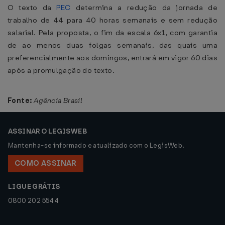
O texto da
PEC
determina a redução da jornada de
trabalho de 44 para 40 horas semanais e sem redução
salarial. Pela proposta, o fim da escala 6x1, com garantia
de ao menos duas folgas semanais, das quais uma
preferencialmente aos domingos, entrará em vigor 60 dias
após a promulgação do texto.
Fonte:
Agência Brasil
ASSINAR O LEGISWEB
Mantenha-se informado e atualizado com o LegisWeb.
COMO ASSINAR
LIGUE GRÁTIS
0800 202 5544