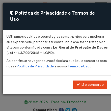
Política de Privacidade e Termos de
Uso
Acessar
Utilizamos cookies e tecnologias semelhantes para melhorar
sua experiência, personalizar conteúdo e analisar o tráfego do
site, em conformidade com a
Lei Geral de Proteção de Dados
Página Inicial
Notícias
(Lei nº 13.709/2018 – LGPD)
.
Câmara aprova, em primeiro turno, PEC do fim da escala 6x1 ...
Ao continuar navegando, você declara que leu e concorda com
nossa
Política de Privacidade
e nosso
Termo de Uso
.
Voltar
Câmara aprova, em primeiro turno,
Li e concordo
PEC do fim da escala 6x1
28 mai 2026 - Trabalho / Previdência
Compartilhar: