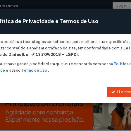
em somos
ítica de Privacidade e Termos de Uso
CONSULTORIA
SISTEMAS
COMÉRCIO EXTER
os cookies e tecnologias semelhantes para melhorar sua experiência,
zar conteúdo e analisar o tráfego do site, em conformidade com a
Lei
d de abril nesta quinta-feira (28)...
 de Dados (Lei nº 13.709/2018 – LGPD)
.
 abril nesta quinta-feira (28)
nuar navegando, você declara que leu e concorda com nossa
Política 
ade
e nosso
Termo de Uso
.
Li e co