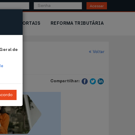
Acessar
IOR
PORTAIS
REFORMA TRIBUTÁRIA
 Geral de
Voltar
de
Compartilhar:
ncordo