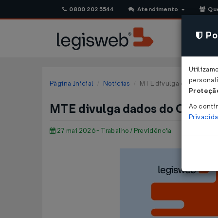
0800 202 5544
Atendimento
Qu
Pol
Utilizam
personali
Página Inicial
Notícias
MTE divulga dados do Cage
Proteção
MTE divulga dados do Caged de
Ao conti
Privacid
27 mai 2026 - Trabalho / Previdência