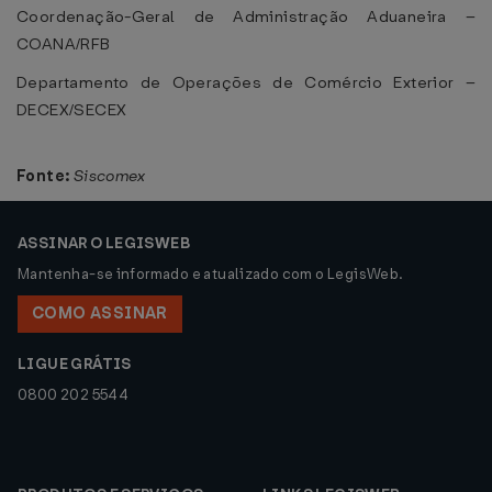
Coordenação-Geral de Administração Aduaneira –
COANA/RFB
Departamento de Operações de Comércio Exterior –
DECEX/SECEX
Fonte:
Siscomex
ASSINAR O LEGISWEB
Mantenha-se informado e atualizado com o LegisWeb.
COMO ASSINAR
LIGUE GRÁTIS
0800 202 5544