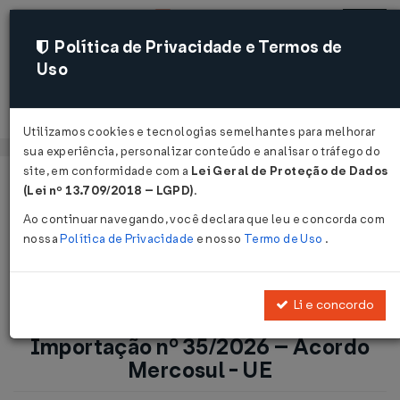
Política de Privacidade e Termos de
Uso
Acessar
Utilizamos cookies e tecnologias semelhantes para melhorar
sua experiência, personalizar conteúdo e analisar o tráfego do
site, em conformidade com a
Lei Geral de Proteção de Dados
Página Inicial
Notícias
(Lei nº 13.709/2018 – LGPD)
.
Retificação da Notícia Siscomex Importação nº 35/2026 –
Ao continuar navegando, você declara que leu e concorda com
Acordo Mercosul - UE...
nossa
Política de Privacidade
e nosso
Termo de Uso
.
Voltar
Li e concordo
Retificação da Notícia Siscomex
Importação nº 35/2026 – Acordo
Mercosul - UE