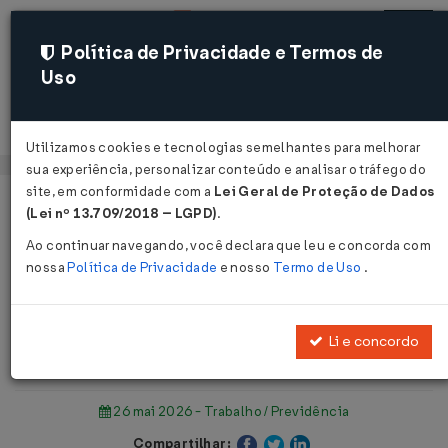
Política de Privacidade e Termos de
Uso
Acessar
Utilizamos cookies e tecnologias semelhantes para melhorar
sua experiência, personalizar conteúdo e analisar o tráfego do
site, em conformidade com a
Lei Geral de Proteção de Dados
Página Inicial
Notícias
(Lei nº 13.709/2018 – LGPD)
.
INSS pagará salário-maternidade em até 30 dias...
Ao continuar navegando, você declara que leu e concorda com
nossa
Política de Privacidade
e nosso
Termo de Uso
.
Voltar
INSS pagará salário-maternidade
Li e concordo
em até 30 dias
26 mai 2026 - Trabalho / Previdência
Compartilhar: