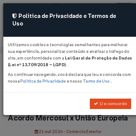
Política de Privacidade e Termos de
Uso
Acessar
Utilizamos cookies e tecnologias semelhantes para melhorar
sua experiência, personalizar conteúdo e analisar o tráfego do
site, em conformidade com a
Lei Geral de Proteção de Dados
Página Inicial
Notícias
(Lei nº 13.709/2018 – LGPD)
.
Portaria Secex nº 501/2026 - Acordo Mercosul x União
Ao continuar navegando, você declara que leu e concorda com
Europeia...
nossa
Política de Privacidade
e nosso
Termo de Uso
.
Voltar
Li e concordo
Portaria Secex nº 501/2026 -
Acordo Mercosul x União Europeia
21 mai 2026 - Comércio Exterior