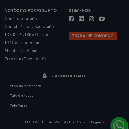
NOTÍCIAS POR ASSUNTO
SIGA-NOS
Comércio Exterior
Contabilidade / Societário
ICMS, IPI, ISS e Outros
TRABALHE CONOSCO
IR / Contribuições
Simples Nacional
Trabalho / Previdência
JÁ SOU CLIENTE
Área do Assinante
Fale Conosco
Telefones
LEGISWEB LTDA - 2026 - Agilize Decisões Seguras