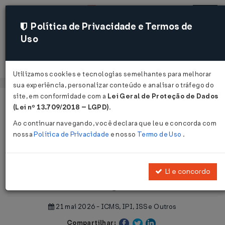
Política de Privacidade e Termos de
Uso
Acessar
Utilizamos cookies e tecnologias semelhantes para melhorar
sua experiência, personalizar conteúdo e analisar o tráfego do
site, em conformidade com a
Lei Geral de Proteção de Dados
Página Inicial
Notícias
(Lei nº 13.709/2018 – LGPD)
.
SPED/ECF: Publicação da Versão 12.1.5 do Programa da ECF ...
Ao continuar navegando, você declara que leu e concorda com
nossa
Política de Privacidade
e nosso
Termo de Uso
.
Voltar
SPED/ECF: Publicação da Versão
Li e concordo
12.1.5 do Programa da ECF
21 mai 2026 - ICMS, IPI, ISS e Outros
Compartilhar: