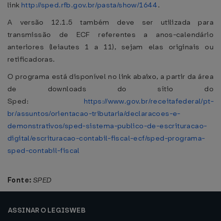
link
http://sped.rfb.gov.br/pasta/show/1644
.
A versão 12.1.5 também deve ser utilizada para
transmissão de ECF referentes a anos-calendário
anteriores (leiautes 1 a 11), sejam elas originais ou
retificadoras.
O programa está disponível no link abaixo, a partir da área
de downloads do sítio do
Sped:
https://www.gov.br/receitafederal/pt-
br/assuntos/orientacao-tributaria/declaracoes-e-
demonstrativos/sped-sistema-publico-de-escrituracao-
digital/escrituracao-contabil-fiscal-ecf/sped-programa-
sped-contabil-fiscal
Fonte:
SPED
ASSINAR O LEGISWEB