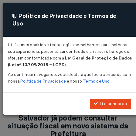
Política de Privacidade e Termos de
Uso
Acessar
Utilizamos cookies e tecnologias semelhantes para melhorar
sua experiência, personalizar conteúdo e analisar o tráfego do
site, em conformidade com a
Lei Geral de Proteção de Dados
Página Inicial
Notícias
(Lei nº 13.709/2018 – LGPD)
.
ISS/Salvador: 18 mil empresas de Salvador já podem consultar
Ao continuar navegando, você declara que leu e concorda com
situação fiscal em novo sistema da Prefeitura...
nossa
Política de Privacidade
e nosso
Termo de Uso
.
Voltar
Li e concordo
ISS/Salvador: 18 mil empresas de
Salvador já podem consultar
situação fiscal em novo sistema da
Prefeitura