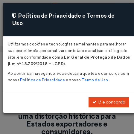
Política de Privacidade e Termos de
Uso
Acessar
Utilizamos cookies e tecnologias semelhantes para melhorar
sua experiência, personalizar conteúdo e analisar o tráfego do
site, em conformidade com a
Lei Geral de Proteção de Dados
Página Inicial
Notícias
(Lei nº 13.709/2018 – LGPD)
.
Reforma Tributária: IBS e o fim de uma distorção histórica para
Ao continuar navegando, você declara que leu e concorda com
Estados exportadores e consumidores....
nossa
Política de Privacidade
e nosso
Termo de Uso
.
Voltar
Li e concordo
Reforma Tributária: IBS e o fim de
uma distorção histórica para
Estados exportadores e
consumidores.