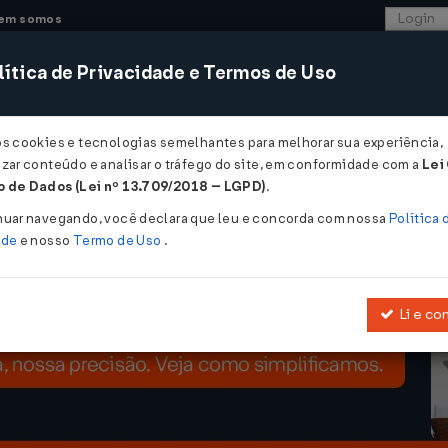
em somos
ítica de Privacidade e Termos de Uso
CONSULTORIA
SISTEMAS
COMÉRCIO EXTER
os cookies e tecnologias semelhantes para melhorar sua experiência,
zar conteúdo e analisar o tráfego do site, em conformidade com a
Lei
ra regularização fundiária no bairro Mato Grosso entra na reta final ...
 de Dados (Lei nº 13.709/2018 – LGPD)
.
gularização fundiária no bairro Mato Gr
nuar navegando, você declara que leu e concorda com nossa
Política 
ade
e nosso
Termo de Uso
.
Li e co