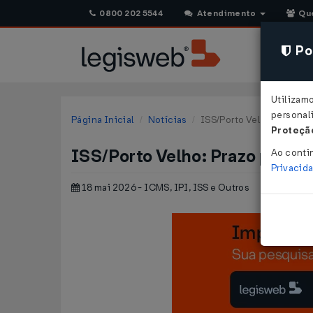
0800 202 5544
Atendimento
Qu
Pol
Utilizam
personali
Página Inicial
Notícias
ISS/Porto Velho: Prazo pa
Proteção
ISS/Porto Velho: Prazo para re
Ao conti
Privacid
18 mai 2026 - ICMS, IPI, ISS e Outros