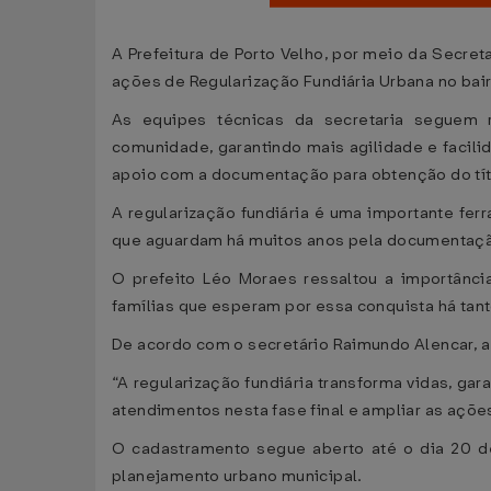
A Prefeitura de Porto Velho, por meio da Secre
ações de Regularização Fundiária Urbana no bairr
As equipes técnicas da secretaria seguem re
comunidade, garantindo mais agilidade e facil
apoio com a documentação para obtenção do títu
A regularização fundiária é uma importante fer
que aguardam há muitos anos pela documentação
O prefeito Léo Moraes ressaltou a importância
famílias que esperam por essa conquista há tant
De acordo com o secretário Raimundo Alencar, a
“A regularização fundiária transforma vidas, gar
atendimentos nesta fase final e ampliar as açõ
O cadastramento segue aberto até o dia 20 de
planejamento urbano municipal.