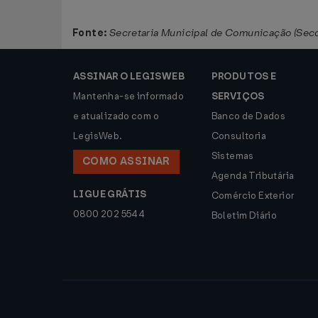
Fonte:
Secretaria Municipal de Comunicação (Sec
ASSINAR O LEGISWEB
PRODUTOS E
Mantenha-se informado
SERVIÇOS
e atualizado com o
Banco de Dados
LegisWeb.
Consultoria
Sistemas
COMO ASSINAR
Agenda Tributária
LIGUE GRÁTIS
Comércio Exterior
0800 202 5544
Boletim Diário