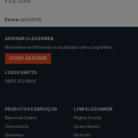
9 e 0: 15/05
Fonte:
SEFAZ/PR
ASSINAR O LEGISWEB
Mantenha-se informado e atualizado com o LegisWeb.
COMO ASSINAR
LIGUE GRÁTIS
0800 202 5544
PRODUTOS E SERVIÇOS
LINKS LEGISWEB
Banco de Dados
Página Inicial
Consultoria
Quem Somos
Sistemas
Notícias