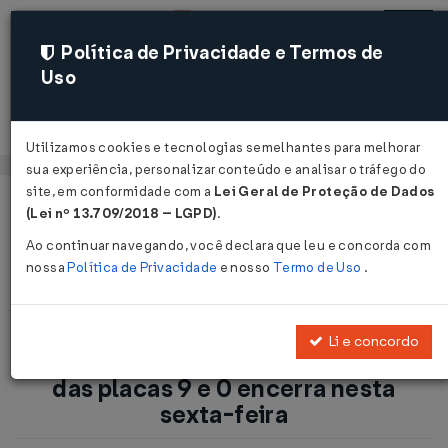
Política de Privacidade e Termos de
Uso
Acessar
Utilizamos cookies e tecnologias semelhantes para melhorar
sua experiência, personalizar conteúdo e analisar o tráfego do
site, em conformidade com a
Lei Geral de Proteção de Dados
Página Inicial
Notícias
(Lei nº 13.709/2018 – LGPD)
.
IPVA/PR: pagamento de parcelas das placas 9 e 0 encerra
Ao continuar navegando, você declara que leu e concorda com
nesta sexta-feira ...
nossa
Política de Privacidade
e nosso
Termo de Uso
.
Voltar
Li e concordo
IPVA/PR: pagamento de parcelas
das placas 9 e 0 encerra nesta
sexta-feira