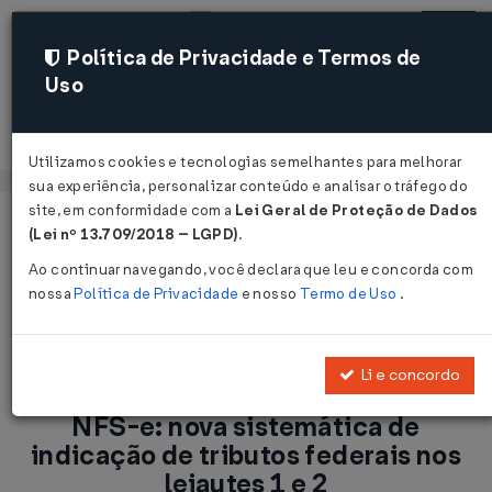
Política de Privacidade e Termos de
Uso
Acessar
Utilizamos cookies e tecnologias semelhantes para melhorar
sua experiência, personalizar conteúdo e analisar o tráfego do
site, em conformidade com a
Lei Geral de Proteção de Dados
Página Inicial
Notícias
(Lei nº 13.709/2018 – LGPD)
.
ISS/SP: Alteração na emissão de NFS-e: nova sistemática de
Ao continuar navegando, você declara que leu e concorda com
indicação de tributos federais nos leiautes 1 e 2...
nossa
Política de Privacidade
e nosso
Termo de Uso
.
Voltar
Li e concordo
ISS/SP: Alteração na emissão de
NFS-e: nova sistemática de
indicação de tributos federais nos
leiautes 1 e 2