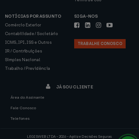
NOTÍCIAS POR ASSUNTO
SIGA-NOS
Comércio Exterior
Contabilidade / Societário
ICMS, IPI, ISS e Outros
TRABALHE CONOSCO
IR / Contribuições
Simples Nacional
Trabalho / Previdência
JÁ SOU CLIENTE
Área do Assinante
Fale Conosco
Telefones
LEGISWEB LTDA - 2026 - Agilize Decisões Seguras