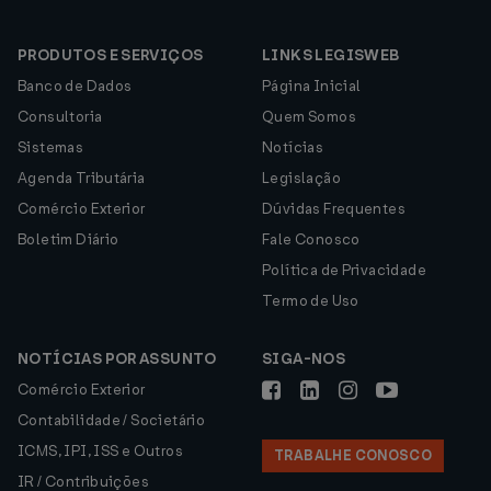
PRODUTOS E SERVIÇOS
LINKS LEGISWEB
Banco de Dados
Página Inicial
Consultoria
Quem Somos
Sistemas
Notícias
Agenda Tributária
Legislação
Comércio Exterior
Dúvidas Frequentes
Boletim Diário
Fale Conosco
Política de Privacidade
Termo de Uso
NOTÍCIAS POR ASSUNTO
SIGA-NOS
Comércio Exterior
Contabilidade / Societário
ICMS, IPI, ISS e Outros
TRABALHE CONOSCO
IR / Contribuições