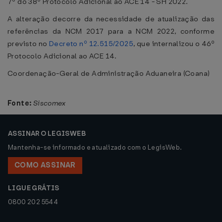
7º do 38º Protocolo Adicional ao ACE 14 - SH 2022.
A alteração decorre da necessidade de atualização das
referências da NCM 2017 para a NCM 2022, conforme
previsto no
Decreto nº 12.515/2025
, que internalizou o 46º
Protocolo Adicional ao ACE 14.
Coordenação-Geral de Administração Aduaneira (Coana)
Fonte:
Siscomex
ASSINAR O LEGISWEB
Mantenha-se informado e atualizado com o LegisWeb.
COMO ASSINAR
LIGUE GRÁTIS
0800 202 5544