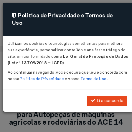
Política de Privacidade e Termos de
Uso
Acessar
Utilizamos cookies e tecnologias semelhantes para melhorar
sua experiência, personalizar conteúdo e analisar o tráfego do
site, em conformidade com a
Lei Geral de Proteção de Dados
Página Inicial
Notícias
(Lei nº 13.709/2018 – LGPD)
.
Substituição do Fundamento Legal para Autopeças de
Ao continuar navegando, você declara que leu e concorda com
máquinas agrícolas e rodoviárias do ACE 14...
nossa
Política de Privacidade
e nosso
Termo de Uso
.
Voltar
Li e concordo
Substituição do Fundamento Legal
para Autopeças de máquinas
agrícolas e rodoviárias do ACE 14