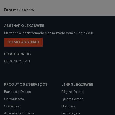
Fonte:
SEFAZ/PR
ASSINAR O LEGISWEB
Mantenha-se informado e atualizado com o LegisWeb.
COMO ASSINAR
LIGUE GRÁTIS
0800 202 5544
PRODUTOS E SERVIÇOS
LINKS LEGISWEB
Banco de Dados
Página Inicial
Consultoria
Quem Somos
Sistemas
Notícias
Agenda Tributária
Legislação