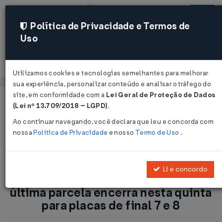
Política de Privacidade e Termos de
Uso
Acessar
Utilizamos cookies e tecnologias semelhantes para melhorar
sua experiência, personalizar conteúdo e analisar o tráfego do
site, em conformidade com a
Lei Geral de Proteção de Dados
Página Inicial
Notícias
(Lei nº 13.709/2018 – LGPD)
.
IPVA/PR: prazo de pagamento da última parcela encerra nesta
Ao continuar navegando, você declara que leu e concorda com
quinta para placas de final 7 e 8...
nossa
Política de Privacidade
e nosso
Termo de Uso
.
Voltar
Li e concordo
IPVA/PR: prazo de pagamento da
última parcela encerra nesta quinta
para placas de final 7 e 8