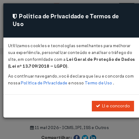
Política de Privacidade e Termos de
Uso
Acessar
Utilizamos cookies e tecnologias semelhantes para melhorar
sua experiência, personalizar conteúdo e analisar o tráfego do
site, em conformidade com a
Lei Geral de Proteção de Dados
Página Inicial
Notícias
(Lei nº 13.709/2018 – LGPD)
.
IPVA/CE: 4ª parcela vence quarta-feira (13)...
Ao continuar navegando, você declara que leu e concorda com
nossa
Política de Privacidade
e nosso
Termo de Uso
.
Voltar
IPVA/CE: 4ª parcela vence quarta-
Li e concordo
feira (13)
11 mai 2026 - ICMS, IPI, ISS e Outros
Compartilhar: