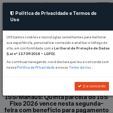
Política de Privacidade e Termos de
Uso
Acessar
Utilizamos cookies e tecnologias semelhantes para melhorar
sua experiência, personalizar conteúdo e analisar o tráfego do
site, em conformidade com a
Lei Geral de Proteção de Dados
Página Inicial
Notícias
(Lei nº 13.709/2018 – LGPD)
.
ISS/Manaus: Quinta parcela do ISS Fixo 2026 vence nesta
Ao continuar navegando, você declara que leu e concorda com
segunda-feira com benefício para pagamento pelo aplicativo
nossa
Política de Privacidade
e nosso
Termo de Uso
.
Manaus Atende...
Voltar
Li e concordo
ISS/Manaus: Quinta parcela do ISS
Fixo 2026 vence nesta segunda-
feira com benefício para pagamento