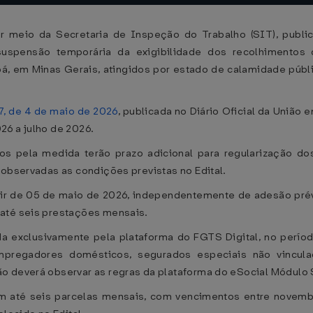
r meio da Secretaria de Inspeção do Trabalho (SIT), publi
suspensão temporária da exigibilidade dos recolhimento
bá, em Minas Gerais, atingidos por estado de calamidade públ
7, de 4 de maio de 2026
, publicada no Diário Oficial da Uniã
26 a julho de 2026.
 pela medida terão prazo adicional para regularização do
 observadas as condições previstas no Edital.
tir de 05 de maio de 2026, independentemente de adesão pré
 até seis prestações mensais.
a exclusivamente pela plataforma do FGTS Digital, no perío
mpregadores domésticos, segurados especiais não vincul
o deverá observar as regras da plataforma do eSocial Módulo 
m até seis parcelas mensais, com vencimentos entre novembr