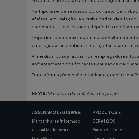
novembro de 2026, conforme cronograma estabel
Na hipótese de rescisão do contrato de trabal
efeitos em relação ao trabalhador desligado
parcelados — e efetuar os depósitos rescisórios
Importante destacar que a suspensão não alter
empregadores continuam obrigados a prestar co
A medida busca apoiar os empregadores locali
enfrentamento dos impactos causados pelo eve
Para informações mais detalhadas, consulte a
Po
Fonte:
Ministério do Trabalho e Emprego
ASSINAR O LEGISWEB
PRODUTOS E
Mantenha-se informado
SERVIÇOS
e atualizado com o
Banco de Dados
LegisWeb.
Consultoria