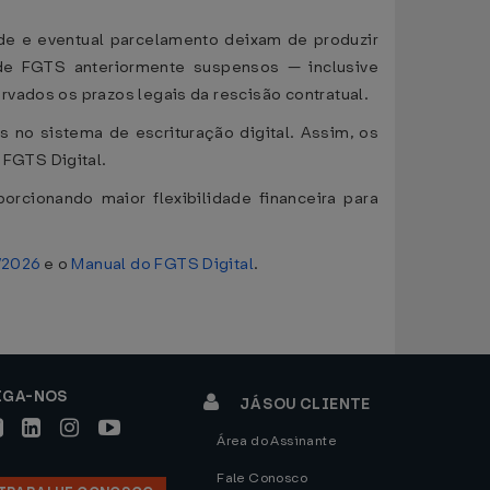
ade e eventual parcelamento deixam de produzir
 de FGTS anteriormente suspensos — inclusive
vados os prazos legais da rescisão contratual.
 no sistema de escrituração digital. Assim, os
FGTS Digital.
rcionando maior flexibilidade financeira para
/2026
e o
Manual do FGTS Digital
.
IGA-NOS
JÁ SOU CLIENTE
Área do Assinante
Fale Conosco