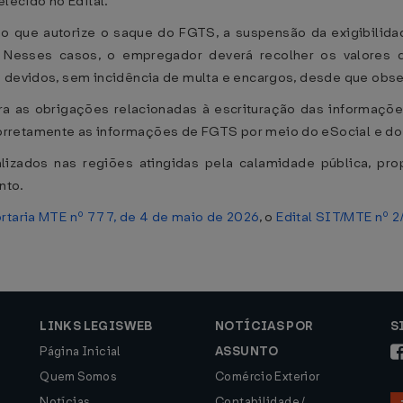
ecido no Edital.
ho que autorize o saque do FGTS, a suspensão da exigibilid
. Nesses casos, o empregador deverá recolher os valores
 devidos, sem incidência de multa e encargos, desde que obser
a as obrigações relacionadas à escrituração das informações
rretamente as informações de FGTS por meio do eSocial e do 
zados nas regiões atingidas pela calamidade pública, propo
nto.
rtaria MTE nº 777, de 4 de maio de 2026
, o
Edital SIT/MTE nº 2
LINKS LEGISWEB
NOTÍCIAS POR
S
Página Inicial
ASSUNTO
Quem Somos
Comércio Exterior
Notícias
Contabilidade /