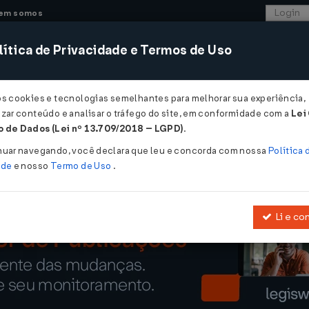
em somos
ítica de Privacidade e Termos de Uso
CONSULTORIA
SISTEMAS
COMÉRCIO EXTER
os cookies e tecnologias semelhantes para melhorar sua experiência,
zar conteúdo e analisar o tráfego do site, em conformidade com a
Lei
ensão da exigibilidade do FGTS...
 de Dados (Lei nº 13.709/2018 – LGPD)
.
o da exigibilidade do FGTS
nuar navegando, você declara que leu e concorda com nossa
Política 
ade
e nosso
Termo de Uso
.
Li e co