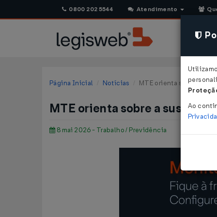
0800 202 5544
Atendimento
Qu
Pol
Utilizam
personali
Página Inicial
Notícias
MTE orienta sobre a susp
Proteção
MTE orienta sobre a suspensã
Ao conti
Privacid
8 mai 2026 - Trabalho / Previdência