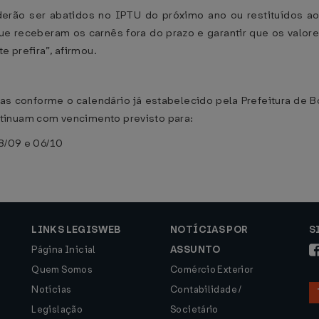
erão ser abatidos no IPTU do próximo ano ou restituídos ao
ue receberam os carnês fora do prazo e garantir que os val
e prefira”, afirmou.
conforme o calendário já estabelecido pela Prefeitura de Bo
tinuam com vencimento previsto para:
08/09 e 06/10
LINKS LEGISWEB
NOTÍCIAS POR
S
Página Inicial
ASSUNTO
Quem Somos
Comércio Exterior
Notícias
Contabilidade /
Legislação
Societário