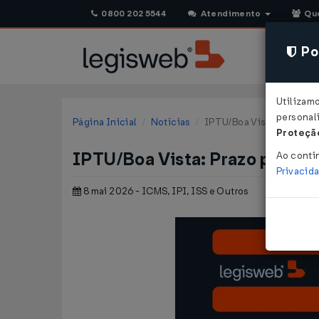
0800 202 5544
Atendimento
Qu
Pol
Utilizam
personali
Página Inicial
Notícias
IPTU/Boa Vista: Prazo par
Proteção
IPTU/Boa Vista: Prazo para pa
Ao conti
Privacid
8 mai 2026 - ICMS, IPI, ISS e Outros