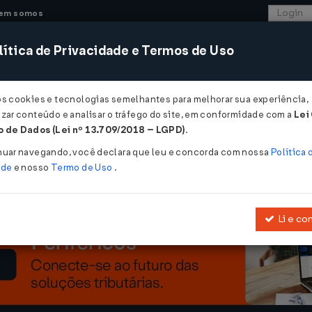
em somos
ítica de Privacidade e Termos de Uso
CONSULTORIA
SISTEMAS
COMÉRCIO EXTER
os cookies e tecnologias semelhantes para melhorar sua experiência,
zar conteúdo e analisar o tráfego do site, em conformidade com a
Lei
a pagamento da primeira parcela do IPTU e da taxa de lixo é prorrogad
 de Dados (Lei nº 13.709/2018 – LGPD)
.
gamento da primeira parcela do IPTU e 
nuar navegando, você declara que leu e concorda com nossa
Política 
ade
e nosso
Termo de Uso
.
Li e co