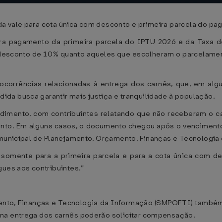
a vale para cota única com desconto e primeira parcela do p
para pagamento da primeira parcela do IPTU 2026 e da Taxa d
 desconto de 10% quanto aqueles que escolheram o parcelament
 ocorrências relacionadas à entrega dos carnês, que, em alg
da busca garantir mais justiça e tranquilidade à população.
ndimento, com contribuintes relatando que não receberam o ca
nto. Em alguns casos, o documento chegou após o vencimento
 municipal de Planejamento, Orçamento, Finanças e Tecnologia 
e somente para a primeira parcela e para a cota única com 
gues aos contribuintes.”
ento, Finanças e Tecnologia da Informação (SMPOFTI) também
 na entrega dos carnês poderão solicitar compensação.