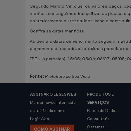
Segundo Márcio Vinícius, os valores pagos pod
medida, conseguimos tranquilizar as pessoas q
posteriormente ou restituídos, caso o contribuint
Confira as datas mantidas
As demais datas de vencimento seguem mantidas 
pagamento parcelado, as próximas parcelas con
IPTU (6 parcelas): 15/05; 05/06; 06/07; 05/08; 
Fonte:
Prefeitura de Boa Vista
ASSINAR O LEGISWEB
PRODUTOS E
Mantenha-se informado
SERVIÇOS
e atualizado com o
Banco de Dados
LegisWeb.
Consultoria
Sistemas
COMO ASSINAR