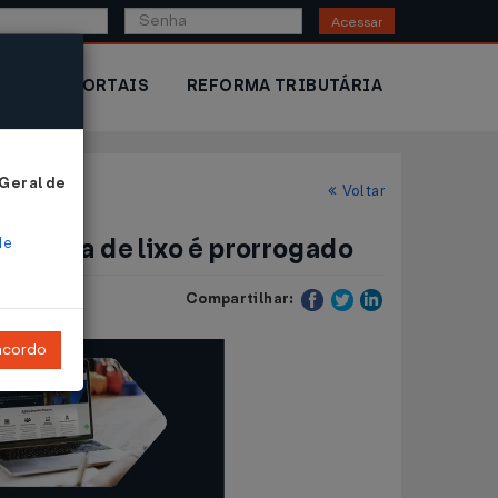
Acessar
IOR
PORTAIS
REFORMA TRIBUTÁRIA
 Geral de
o...
Voltar
da taxa de lixo é prorrogado
de
Compartilhar:
ncordo