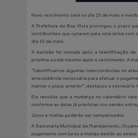
Novo vencimento será no dia 15 de maio e medid
A Prefeitura de Boa Vista prorrogou o prazo 
contribuintes que optaram pela cota única com
dia 15 de maio.
A decisão foi tomada após a identificação de
próxima ou até mesmo após o vencimento. A medi
“Identificamos algumas intercorrências no ate
antecedência necessária para efetuar o pagame
manter o prazo anterior”, destacou o secretário
Ele ressalta que a mudança no calendário val
conforme as datas já previstas nos carnês entre
Juros e multas poderão ser compensados
A Secretaria Municipal de Planejamento, Orçam
pagamento com juros e multas devido ao atraso