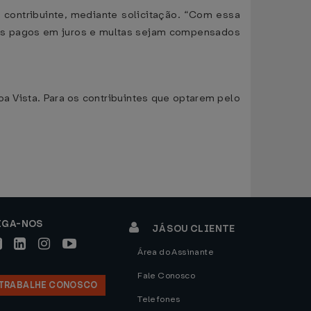
 contribuinte, mediante solicitação. “Com essa
ores pagos em juros e multas sejam compensados
a Vista. Para os contribuintes que optarem pelo
IGA-NOS
JÁ SOU CLIENTE
Área do Assinante
Fale Conosco
TRABALHE CONOSCO
Telefones