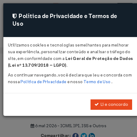
Política de Privacidade e Termos de
Uso
Acessar
Utilizamos cookies e tecnologias semelhantes para melhorar
sua experiência, personalizar conteúdo e analisar o tráfego do
site, em conformidade com a
Lei Geral de Proteção de Dados
Página Inicial
Notícias
(Lei nº 13.709/2018 – LGPD)
.
IPVA/MA: Isenção de IPVA para PCD tem validade de 4 anos...
Ao continuar navegando, você declara que leu e concorda com
nossa
Política de Privacidade
e nosso
Termo de Uso
.
Voltar
IPVA/MA: Isenção de IPVA para
Li e concordo
PCD tem validade de 4 anos
6 mai 2026 - ICMS, IPI, ISS e Outros
Compartilhar: