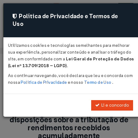
Política de Privacidade e Termos de
Uso
Acessar
Utilizamos cookies e tecnologias semelhantes para melhorar
sua experiência, personalizar conteúdo e analisar o tráfego do
site, em conformidade com a
Lei Geral de Proteção de Dados
Página Inicial
Notícias
(Lei nº 13.709/2018 – LGPD)
.
IRPF/IRRF: Baixadas novas disposições sobre a tributação de
Ao continuar navegando, você declara que leu e concorda com
rendimentos recebidos acumuladamente...
nossa
Política de Privacidade
e nosso
Termo de Uso
.
Voltar
Li e concordo
IRPF/IRRF: Baixadas novas
disposições sobre a tributação de
rendimentos recebidos
acumuladamente