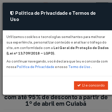
Política de Privacidade e Termos de
Uso
Acessar
Utilizamos cookies e tecnologias semelhantes para melhorar
sua experiência, personalizar conteúdo e analisar o tráfego do
site, em conformidade com a
Lei Geral de Proteção de Dados
Página Inicial
Notícias
(Lei nº 13.709/2018 – LGPD)
.
ISS/Cuiabá: Prefeito anuncia REFIS com até 95% de desconto
Ao continuar navegando, você declara que leu e concorda com
a partir de 1º de abril em Cuiabá...
nossa
Política de Privacidade
e nosso
Termo de Uso
.
Voltar
Li e concordo
ISS/Cuiabá: Prefeito anuncia REFIS
com até 95% de desconto a partir de
1º de abril em Cuiabá