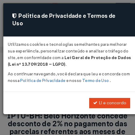
Política de Privacidade e Termos de
Uso
Acessar
Utilizamos cookies e tecnologias semelhantes para melhorar
sua experiência, personalizar conteúdo e analisar o tráfego do
site, em conformidade com a
Lei Geral de Proteção de Dados
Página Inicial
Notícias
(Lei nº 13.709/2018 – LGPD)
.
IPTU-BH: Belo Horizonte concede desconto de 2% no
Ao continuar navegando, você declara que leu e concorda com
pagamento das parcelas referentes aos meses de agosto a
nossa
Política de Privacidade
e nosso
Termo de Uso
.
dezembro/2011 ...
Voltar
Li e concordo
IPTU-BH: Belo Horizonte concede
desconto de 2% no pagamento das
parcelas referentes aos meses de