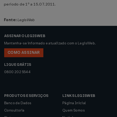
período de 1º a 15.07.2011.
Fonte:
LegisWeb
ASSINAR O LEGISWEB
Mantenha-se informado e atualizado com o LegisWeb.
COMO ASSINAR
LIGUE GRÁTIS
0800 202 5544
PRODUTOS E SERVIÇOS
LINKS LEGISWEB
Banco de Dados
Página Inicial
Consultoria
Quem Somos