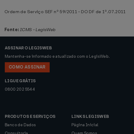
Ordem de Serviço SEF nº 59/2011 - DO DF de 1º.07.2011
Fonte:
ICMS - LegisWeb
ASSINAR O LEGISWEB
Mantenha-se informado e atualizado com o LegisWeb.
COMO ASSINAR
LIGUE GRÁTIS
0800 202 5544
PRODUTOS E SERVIÇOS
LINKS LEGISWEB
Banco de Dados
Página Inicial
Consultoria
Quem Somos