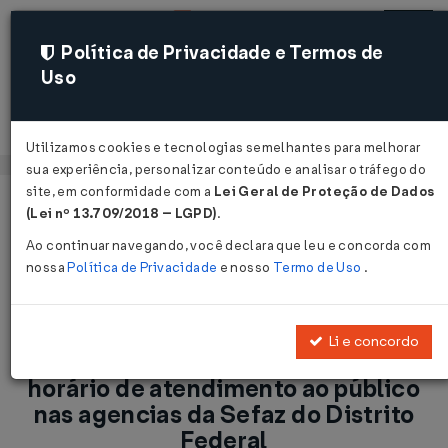
Política de Privacidade e Termos de
Uso
Acessar
Utilizamos cookies e tecnologias semelhantes para melhorar
sua experiência, personalizar conteúdo e analisar o tráfego do
site, em conformidade com a
Lei Geral de Proteção de Dados
Página Inicial
Notícias
(Lei nº 13.709/2018 – LGPD)
.
ICMS-DF: Estabelecido novo horário de atendimento ao
Ao continuar navegando, você declara que leu e concorda com
público nas agencias da Sefaz do Distrito Federal...
nossa
Política de Privacidade
e nosso
Termo de Uso
.
Voltar
Li e concordo
ICMS-DF: Estabelecido novo
horário de atendimento ao público
nas agencias da Sefaz do Distrito
Federal