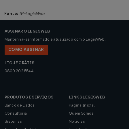
Fonte:
IR-LegisWeb
ASSINAR O LEGISWEB
Mantenha-se informado e atualizado com o LegisWeb.
COMO ASSINAR
LIGUE GRÁTIS
0800 202 5544
PRODUTOS E SERVIÇOS
LINKS LEGISWEB
Banco de Dados
Página Inicial
Consultoria
Quem Somos
Sistemas
Notícias