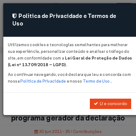
Política de Privacidade e Termos de
Uso
Acessar
Utilizamos cookies e tecnologias semelhantes para melhorar
sua experiência, personalizar conteúdo e analisar o tráfego do
site, em conformidade com a
Lei Geral de Proteção de Dados
Página Inicial
Notícias
(Lei nº 13.709/2018 – LGPD)
.
Dimof - Aprovada a versão 2.0 do programa gerador da
Ao continuar navegando, você declara que leu e concorda com
declaração...
nossa
Política de Privacidade
e nosso
Termo de Uso
.
Voltar
Li e concordo
Dimof - Aprovada a versão 2.0 do
programa gerador da declaração
30 jun 2011 - IR / Contribuições