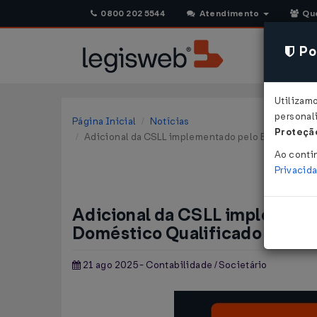
0800 202 5544
Atendimento
Qu
Pol
Utilizam
personali
Página Inicial
Notícias
Proteção
Adicional da CSLL implementado pelo Brasil é re
Ao conti
Privacid
Adicional da CSLL implement
Doméstico Qualificado (QDMT
21 ago 2025 - Contabilidade / Societário