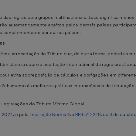
ão das regras para grupos multinacionais. Isso significa menos
erão automaticamente aceitos pelos demais países participante
es complementares por outros países.
tes
tém a arrecadação do Tributo que, de outra forma, poderia ser r
êm clareza sobre a aceitação internacional da regra brasileira
our evita sobreposição de cálculos e obrigações em diferent
linhamento às melhores práticas internacionais de tributação
e Legislações do Tributo Mínimo Global.
e 2024
, e pela
Instrução Normativa RFB nº 2228, de 3 de outubr