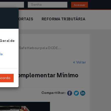
Acessar
IOR
PORTAIS
REFORMA TRIBUTÁRIA
 Geral de
 (QDMTT) e Safe Harbour pela OCDE...
de
Voltar
ributo Complementar Mínimo
ncordo
Compartilhar: