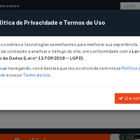
em somos
ítica de Privacidade e Termos de Uso
CONSULTORIA
SISTEMAS
COMÉRCIO EXTER
os cookies e tecnologias semelhantes para melhorar sua experiência,
zar conteúdo e analisar o tráfego do site, em conformidade com a
Lei
 de Dados (Lei nº 13.709/2018 – LGPD)
.
conhecido como Tributo Complementar Mínimo Doméstico Qualificado
nuar navegando, você declara que leu e concorda com nossa
Política 
ade
e nosso
Termo de Uso
.
ado pelo Brasil é reconhecido como T
Li e co
T) e Safe Harbour pela OCDE