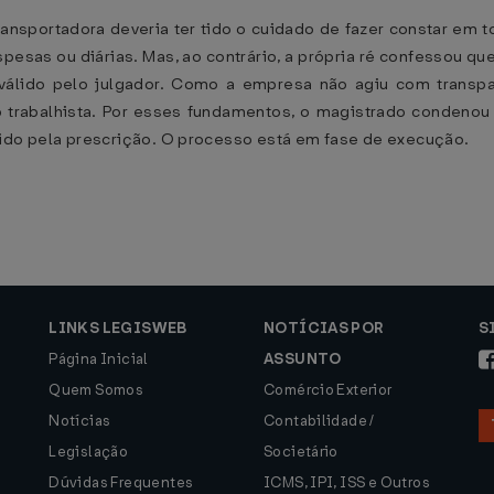
ansportadora deveria ter tido o cuidado de fazer constar em
pesas ou diárias. Mas, ao contrário, a própria ré confessou qu
nválido pelo julgador. Como a empresa não agiu com transpa
ão trabalhista. Por esses fundamentos, o magistrado condeno
gido pela prescrição. O processo está em fase de execução.
LINKS LEGISWEB
NOTÍCIAS POR
S
Página Inicial
ASSUNTO
Quem Somos
Comércio Exterior
Notícias
Contabilidade /
Legislação
Societário
Dúvidas Frequentes
ICMS, IPI, ISS e Outros