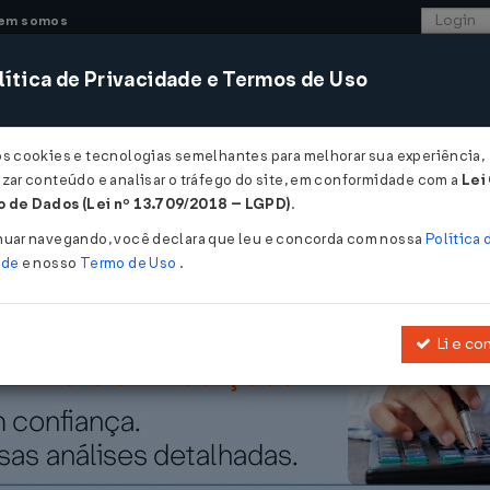
em somos
ítica de Privacidade e Termos de Uso
CONSULTORIA
SISTEMAS
COMÉRCIO EXTER
os cookies e tecnologias semelhantes para melhorar sua experiência,
zar conteúdo e analisar o tráfego do site, em conformidade com a
Lei
 deve conter especificação de cada parcela...
 de Dados (Lei nº 13.709/2018 – LGPD)
.
e conter especificação de cada parce
nuar navegando, você declara que leu e concorda com nossa
Política 
ade
e nosso
Termo de Uso
.
Li e co