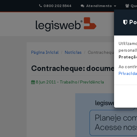
0800 202 5544
Atendimento
Qu
Pol
Utilizam
personali
Página Inicial
Notícias
Contracheque: documento
Proteção
Contracheque: documento dev
Ao conti
Privacid
8 jun 2011 - Trabalho / Previdência