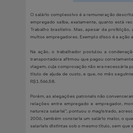
O salário complessivo é a remuneração descrit
empregado saiba, exatamente, quanto está rece
Trabalho brasileiro. Mas, apesar da proibição
muitos empregadores. Exemplo disso é a ação aju
Na ação, o trabalhador postulou a condenaçã
transportadora afirmou que pagou corretamente 
viagem, cuja comprovação não era necessária pa
título de ajuda de custo, e que, no mês seguin
R$1.566,58.
Porém, as alegações patronais não convenceram
relações entre empregado e empregador, mor
natureza salarial", pontuou o magistrado, acre
2006, também constaria um salário maior, o qu
salariais distintas sob o mesmo título, sem que