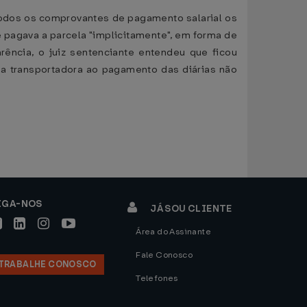
 todos os comprovantes de pagamento salarial os
e pagava a parcela "implicitamente", em forma de
rência, o juiz sentenciante entendeu que ficou
u a transportadora ao pagamento das diárias não
IGA-NOS
JÁ SOU CLIENTE
Área do Assinante
Fale Conosco
TRABALHE CONOSCO
Telefones