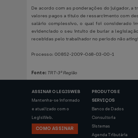
De acordo com as ponderações do julgador, a tr
valores pagos a título de ressarcimento com des
salário complessivo, o qual foi considerado i
evidenciado o seu intuito de burlar a legislaç
recebidas pelo trabalhador no período não atin
Processo: 00852-2009-068-03-00-1
Fonte:
TRT-3ª Região
ASSINAR O LEGISWEB
PRODUTOS E
Mantenha-se informado
SERVIÇOS
e atualizado com o
Banco de Dados
LegisWeb.
Consultoria
Sistemas
COMO ASSINAR
Agenda Tributária