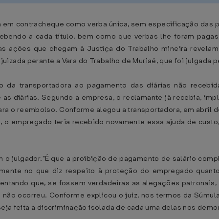
a em contracheque como verba única, sem especificação das 
bendo a cada título, bem como que verbas lhe foram pagas. 
, as ações que chegam à Justiça do Trabalho mineira revelam 
izada perante a Vara do Trabalho de Muriaé, que foi julgada pe
o da transportadora ao pagamento das diárias não recebida
as diárias. Segundo a empresa, o reclamante já recebia, impl
ra o reembolso. Conforme alegou a transportadora, em abril d
te, o empregado teria recebido novamente essa ajuda de custo
 o julgador."É que a proibição de pagamento de salário compl
mente no que diz respeito à proteção do empregado quanto
scentando que, se fossem verdadeiras as alegações patronais,
e não ocorreu. Conforme explicou o juiz, nos termos da Súmu
 seja feita a discriminação isolada de cada uma delas nos dem