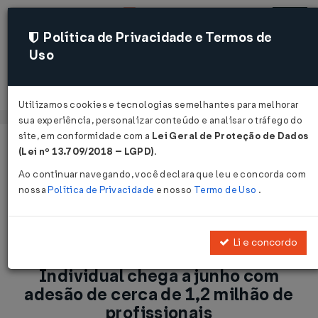
Política de Privacidade e Termos de
Uso
Acessar
Utilizamos cookies e tecnologias semelhantes para melhorar
sua experiência, personalizar conteúdo e analisar o tráfego do
site, em conformidade com a
Lei Geral de Proteção de Dados
Página Inicial
Notícias
(Lei nº 13.709/2018 – LGPD)
.
Programa do Empreendedor Individual chega a junho com
Ao continuar navegando, você declara que leu e concorda com
adesão de cerca de 1,2 milhão de profissionais...
nossa
Política de Privacidade
e nosso
Termo de Uso
.
Voltar
Li e concordo
Programa do Empreendedor
Individual chega a junho com
adesão de cerca de 1,2 milhão de
profissionais