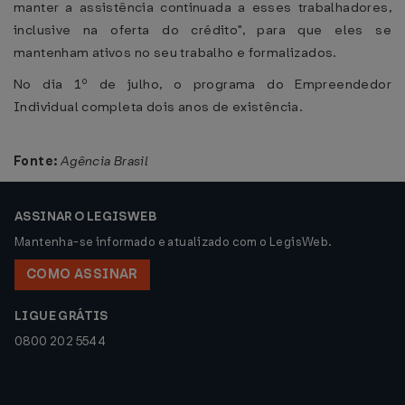
manter a assistência continuada a esses trabalhadores,
inclusive na oferta do crédito", para que eles se
mantenham ativos no seu trabalho e formalizados.
No dia 1º de julho, o programa do Empreendedor
Individual completa dois anos de existência.
Fonte:
Agência Brasil
ASSINAR O LEGISWEB
Mantenha-se informado e atualizado com o LegisWeb.
COMO ASSINAR
LIGUE GRÁTIS
0800 202 5544