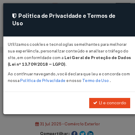
Política de Privacidade e Termos de
Uso
Acessar
Utilizamos cookies e tecnologias semelhantes para melhorar
sua experiência, personalizar conteúdo e analisar o tráfego do
site, em conformidade com a
Lei Geral de Proteção de Dados
Página Inicial
Notícias
(Lei nº 13.709/2018 – LGPD)
.
Alteração de Tratamento Administrativo – Ibama...
Ao continuar navegando, você declara que leu e concorda com
nossa
Política de Privacidade
e nosso
Termo de Uso
.
Voltar
Alteração de Tratamento
Li e concordo
Administrativo – Ibama
31 jul 2025 - Comércio Exterior
Compartilhar: