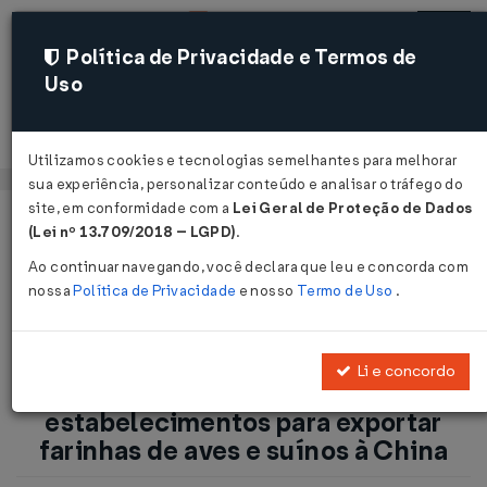
Política de Privacidade e Termos de
Uso
Acessar
Utilizamos cookies e tecnologias semelhantes para melhorar
sua experiência, personalizar conteúdo e analisar o tráfego do
site, em conformidade com a
Lei Geral de Proteção de Dados
Página Inicial
Notícias
(Lei nº 13.709/2018 – LGPD)
.
Brasil habilita primeiros estabelecimentos para exportar
Ao continuar navegando, você declara que leu e concorda com
farinhas de aves e suínos à China...
nossa
Política de Privacidade
e nosso
Termo de Uso
.
Voltar
Li e concordo
Brasil habilita primeiros
estabelecimentos para exportar
farinhas de aves e suínos à China