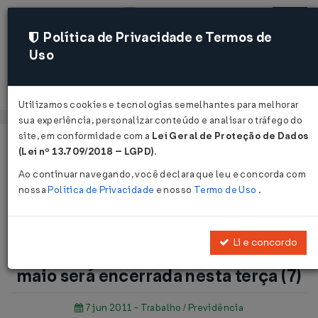
Política de Privacidade e Termos de
Uso
Acessar
Utilizamos cookies e tecnologias semelhantes para melhorar
sua experiência, personalizar conteúdo e analisar o tráfego do
site, em conformidade com a
Lei Geral de Proteção de Dados
Página Inicial
Notícias
(Lei nº 13.709/2018 – LGPD)
.
Pagamento de Benefícios: Folha de maio será encerrada nesta
Ao continuar navegando, você declara que leu e concorda com
terça (7)...
nossa
Política de Privacidade
e nosso
Termo de Uso
.
Voltar
Li e concordo
Pagamento de Benefícios: Folha de
maio será encerrada nesta terça (7)
7 jun 2011 - Trabalho / Previdência