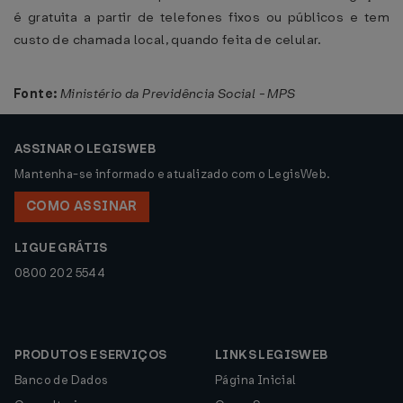
é gratuita a partir de telefones fixos ou públicos e tem
custo de chamada local, quando feita de celular.
Fonte:
Ministério da Previdência Social - MPS
ASSINAR O LEGISWEB
Mantenha-se informado e atualizado com o LegisWeb.
COMO ASSINAR
LIGUE GRÁTIS
0800 202 5544
PRODUTOS E SERVIÇOS
LINKS LEGISWEB
Banco de Dados
Página Inicial