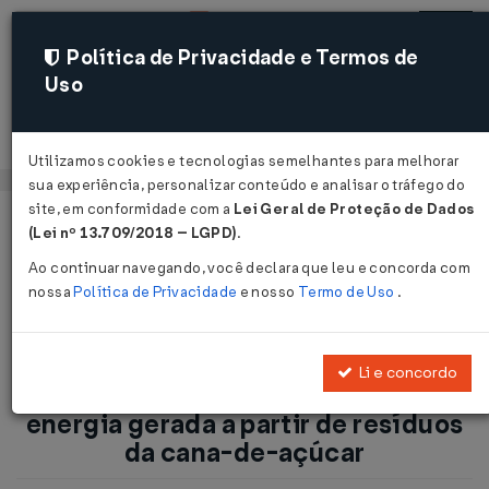
Política de Privacidade e Termos de
Uso
Acessar
Utilizamos cookies e tecnologias semelhantes para melhorar
sua experiência, personalizar conteúdo e analisar o tráfego do
site, em conformidade com a
Lei Geral de Proteção de Dados
Página Inicial
Notícias
(Lei nº 13.709/2018 – LGPD)
.
ICMS-SP: Governo desonera a energia gerada a partir de
Ao continuar navegando, você declara que leu e concorda com
resíduos da cana-de-açúcar...
nossa
Política de Privacidade
e nosso
Termo de Uso
.
Voltar
Li e concordo
ICMS-SP: Governo desonera a
energia gerada a partir de resíduos
da cana-de-açúcar