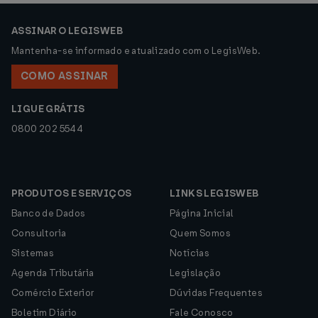
ASSINAR O LEGISWEB
Mantenha-se informado e atualizado com o LegisWeb.
COMO ASSINAR
LIGUE GRÁTIS
0800 202 5544
PRODUTOS E SERVIÇOS
LINKS LEGISWEB
Banco de Dados
Página Inicial
Consultoria
Quem Somos
Sistemas
Notícias
Agenda Tributária
Legislação
Comércio Exterior
Dúvidas Frequentes
Boletim Diário
Fale Conosco