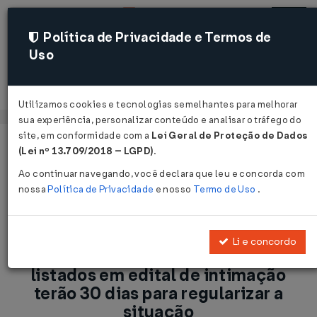
Política de Privacidade e Termos de
Uso
Acessar
Utilizamos cookies e tecnologias semelhantes para melhorar
sua experiência, personalizar conteúdo e analisar o tráfego do
site, em conformidade com a
Lei Geral de Proteção de Dados
Página Inicial
Notícias
(Lei nº 13.709/2018 – LGPD)
.
ICMS/SC: Estabelecimentos listados em edital de intimação
Ao continuar navegando, você declara que leu e concorda com
terão 30 dias para regularizar a situação...
nossa
Política de Privacidade
e nosso
Termo de Uso
.
Voltar
Li e concordo
ICMS/SC: Estabelecimentos
listados em edital de intimação
terão 30 dias para regularizar a
situação