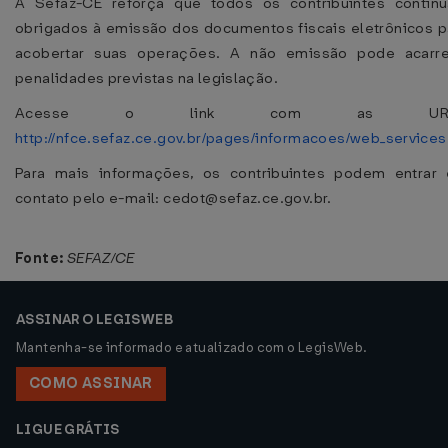
A Sefaz-CE reforça que todos os contribuintes contin
obrigados à emissão dos documentos fiscais eletrônicos p
acobertar suas operações. A não emissão pode acarre
penalidades previstas na legislação.
Acesse o link com as URL
http://nfce.sefaz.ce.gov.br/pages/informacoes/web_services.
Para mais informações, os contribuintes podem entrar
contato pelo e-mail: cedot@sefaz.ce.gov.br.
Fonte:
SEFAZ/CE
ASSINAR O LEGISWEB
Mantenha-se informado e atualizado com o LegisWeb.
COMO ASSINAR
LIGUE GRÁTIS