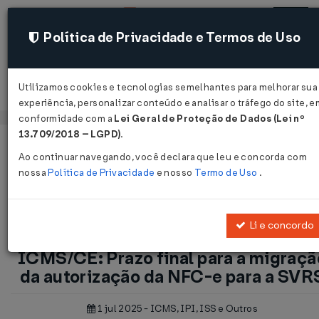
Política de Privacidade e Termos de Uso
Utilizamos cookies e tecnologias semelhantes para melhorar sua
Acessar
experiência, personalizar conteúdo e analisar o tráfego do site, e
conformidade com a
Lei Geral de Proteção de Dados (Lei nº
13.709/2018 – LGPD)
.
Página Inicial
Notícias
Ao continuar navegando, você declara que leu e concorda com
ICMS/CE: Prazo final para a migração da autorização da NFC-e pa
nossa
Política de Privacidade
e nosso
Termo de Uso
.
a SVRS...
Vol
Li e concordo
ICMS/CE: Prazo final para a migraçã
da autorização da NFC-e para a SVR
1 jul 2025 - ICMS, IPI, ISS e Outros