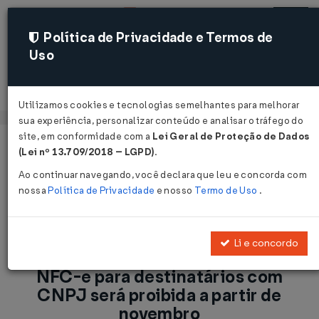
Política de Privacidade e Termos de
Uso
Acessar
Utilizamos cookies e tecnologias semelhantes para melhorar
sua experiência, personalizar conteúdo e analisar o tráfego do
site, em conformidade com a
Lei Geral de Proteção de Dados
Página Inicial
Notícias
(Lei nº 13.709/2018 – LGPD)
.
ICMS/ES: Atenção: emissão de NFC-e para destinatários com
Ao continuar navegando, você declara que leu e concorda com
CNPJ será proibida a partir de novembro...
nossa
Política de Privacidade
e nosso
Termo de Uso
.
Voltar
Li e concordo
ICMS/ES: Atenção: emissão de
NFC-e para destinatários com
CNPJ será proibida a partir de
novembro