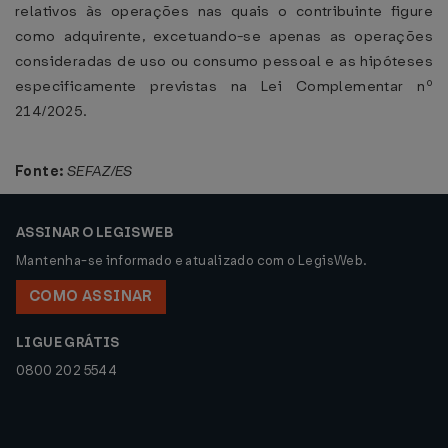
relativos às operações nas quais o contribuinte figure
como adquirente, excetuando-se apenas as operações
consideradas de uso ou consumo pessoal e as hipóteses
especificamente previstas na Lei Complementar nº
214/2025.
Fonte:
SEFAZ/ES
ASSINAR O LEGISWEB
Mantenha-se informado e atualizado com o LegisWeb.
COMO ASSINAR
LIGUE GRÁTIS
0800 202 5544