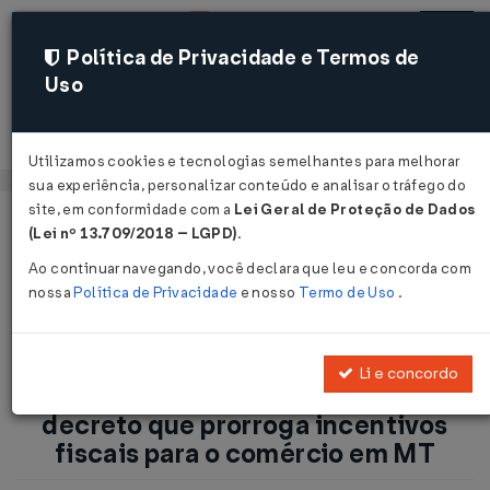
Política de Privacidade e Termos de
Uso
Acessar
Utilizamos cookies e tecnologias semelhantes para melhorar
sua experiência, personalizar conteúdo e analisar o tráfego do
site, em conformidade com a
Lei Geral de Proteção de Dados
Página Inicial
Notícias
(Lei nº 13.709/2018 – LGPD)
.
ICMS/MT: Governo de MT assina decreto que prorroga
Ao continuar navegando, você declara que leu e concorda com
incentivos fiscais para o comércio em MT...
nossa
Política de Privacidade
e nosso
Termo de Uso
.
Voltar
Li e concordo
ICMS/MT: Governo de MT assina
decreto que prorroga incentivos
fiscais para o comércio em MT