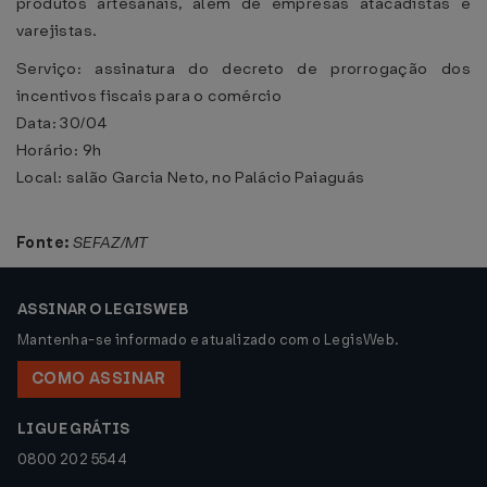
produtos artesanais, além de empresas atacadistas e
varejistas.
Serviço: assinatura do decreto de prorrogação dos
incentivos fiscais para o comércio
Data: 30/04
Horário: 9h
Local: salão Garcia Neto, no Palácio Paiaguás
Fonte:
SEFAZ/MT
ASSINAR O LEGISWEB
Mantenha-se informado e atualizado com o LegisWeb.
COMO ASSINAR
LIGUE GRÁTIS
0800 202 5544