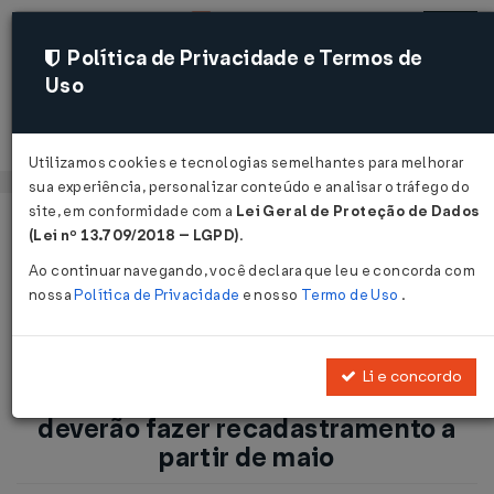
Política de Privacidade e Termos de
Uso
Acessar
Utilizamos cookies e tecnologias semelhantes para melhorar
sua experiência, personalizar conteúdo e analisar o tráfego do
site, em conformidade com a
Lei Geral de Proteção de Dados
Página Inicial
Notícias
(Lei nº 13.709/2018 – LGPD)
.
RS: Empresas do Simples Nacional deverão fazer
Ao continuar navegando, você declara que leu e concorda com
recadastramento a partir de maio...
nossa
Política de Privacidade
e nosso
Termo de Uso
.
Voltar
Li e concordo
RS: Empresas do Simples Nacional
deverão fazer recadastramento a
partir de maio