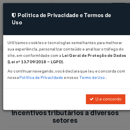
Política de Privacidade e Termos de
Uso
Acessar
Utilizamos cookies e tecnologias semelhantes para melhorar
sua experiência, personalizar conteúdo e analisar o tráfego do
site, em conformidade com a
Lei Geral de Proteção de Dados
Página Inicial
Notícias
(Lei nº 13.709/2018 – LGPD)
.
Câmara aprova MP que concede incentivos tributários a
Ao continuar navegando, você declara que leu e concorda com
diversos setores...
nossa
Política de Privacidade
e nosso
Termo de Uso
.
Voltar
Li e concordo
Câmara aprova MP que concede
incentivos tributários a diversos
setores