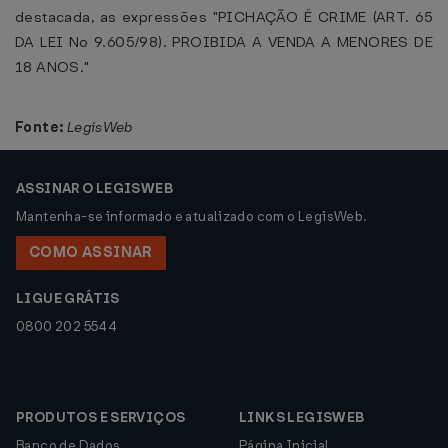
destacada, as expressões "PICHAÇÃO É CRIME (ART. 65
DA LEI No 9.605/98). PROIBIDA A VENDA A MENORES DE
18 ANOS."
Fonte:
LegisWeb
ASSINAR O LEGISWEB
Mantenha-se informado e atualizado com o LegisWeb.
COMO ASSINAR
LIGUE GRÁTIS
0800 202 5544
PRODUTOS E SERVIÇOS
LINKS LEGISWEB
Banco de Dados
Página Inicial