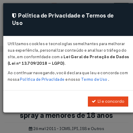
Política de Privacidade e Termos de
Uso
Acessar
Utilizamos cookies e tecnologias semelhantes para melhorar
sua experiência, personalizar conteúdo e analisar o tráfego do
site, em conformidade com a
Lei Geral de Proteção de Dados
Página Inicial
Notícias
(Lei nº 13.709/2018 – LGPD)
.
Publicada Lei que proíbe venda de spray a menores de 18
Ao continuar navegando, você declara que leu e concorda com
anos...
nossa
Política de Privacidade
e nosso
Termo de Uso
.
Voltar
Li e concordo
Publicada Lei que proíbe venda de
spray a menores de 18 anos
26 mai 2011 - ICMS, IPI, ISS e Outros