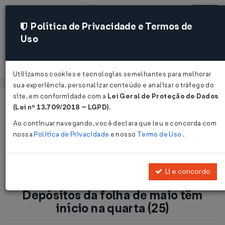
Política de Privacidade e Termos de
Uso
Acessar
Utilizamos cookies e tecnologias semelhantes para melhorar
sua experiência, personalizar conteúdo e analisar o tráfego do
site, em conformidade com a
Lei Geral de Proteção de Dados
Página Inicial
Notícias
(Lei nº 13.709/2018 – LGPD)
.
Pagamento de Benefícios: Depósitos da folha de maio têm
Ao continuar navegando, você declara que leu e concorda com
início na quarta (25)...
nossa
Política de Privacidade
e nosso
Termo de Uso
.
Voltar
Li e concordo
Pagamento de Benefícios:
Depósitos da folha de maio têm
início na quarta (25)