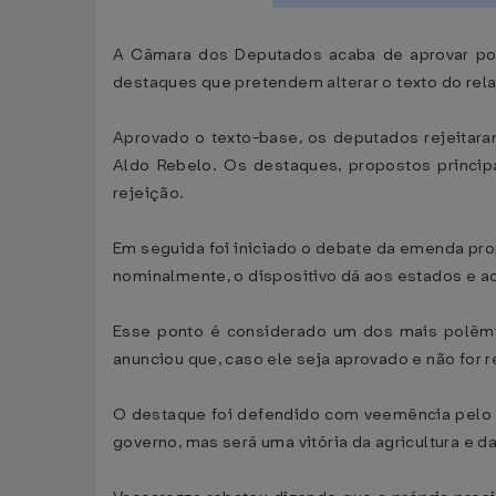
A Câmara dos Deputados acaba de aprovar por 
destaques que pretendem alterar o texto do rel
Aprovado o texto-base, os deputados rejeitara
Aldo Rebelo. Os destaques, propostos princip
rejeição.
Em seguida foi iniciado o debate da emenda pro
nominalmente, o dispositivo dá aos estados e ao 
Esse ponto é considerado um dos mais polêmic
anunciou que, caso ele seja aprovado e não for r
O destaque foi defendido com veemência pelo lí
governo, mas será uma vitória da agricultura e d