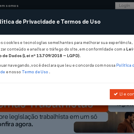
em somos
ítica de Privacidade e Termos de Uso
CONSULTORIA
SISTEMAS
COMÉRCIO EXTER
os cookies e tecnologias semelhantes para melhorar sua experiência,
zar conteúdo e analisar o tráfego do site, em conformidade com a
Lei
rova Código Florestal...
 de Dados (Lei nº 13.709/2018 – LGPD)
.
 Código Florestal
nuar navegando, você declara que leu e concorda com nossa
Política 
ade
e nosso
Termo de Uso
.
Li e co