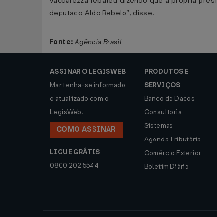
Vaccarezza rebateu dizendo que a própria pres
deputado Aldo Rebelo”, disse.
Fonte:
Agência Brasil
ASSINAR O LEGISWEB
PRODUTOS E
Mantenha-se informado
SERVIÇOS
e atualizado com o
Banco de Dados
LegisWeb.
Consultoria
Sistemas
COMO ASSINAR
Agenda Tributária
LIGUE GRÁTIS
Comércio Exterior
0800 202 5544
Boletim Diário