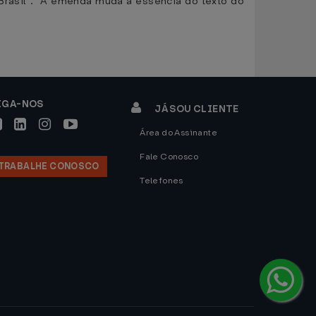
Brasil”. “A emenda muda a essência do texto do
IGA-NOS
JÁ SOU CLIENTE
Área do Assinante
Fale Conosco
TRABALHE CONOSCO
Telefones