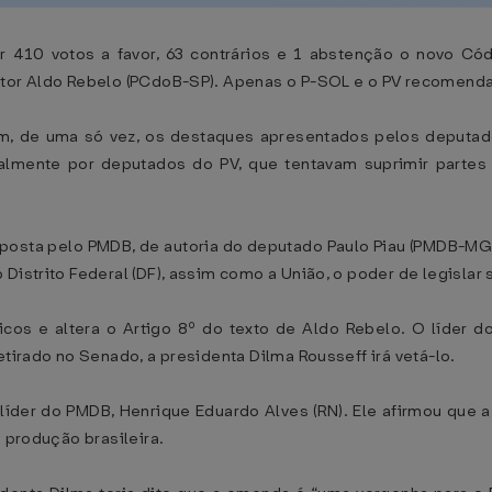
410 votos a favor, 63 contrários e 1 abstenção o novo Cód
ator Aldo Rebelo (PCdoB-SP). Apenas o P-SOL e o PV recomendar
m, de uma só vez, os destaques apresentados pelos deputado
almente por deputados do PV, que tentavam suprimir partes 
posta pelo PMDB, de autoria do deputado Paulo Piau (PMDB-MG)
Distrito Federal (DF), assim como a União, o poder de legislar 
os e altera o Artigo 8º do texto de Aldo Rebelo. O líder do
etirado no Senado, a presidenta Dilma Rousseff irá vetá-lo.
der do PMDB, Henrique Eduardo Alves (RN). Ele afirmou que a
a produção brasileira.