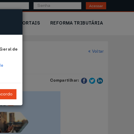
Acessar
IOR
PORTAIS
REFORMA TRIBUTÁRIA
 Geral de
Voltar
de
Compartilhar:
ncordo