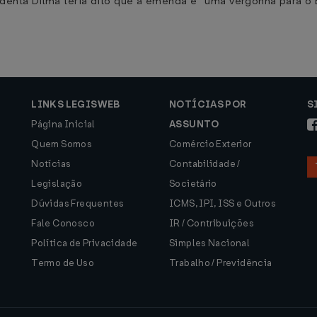
identa Dilma teria dito que a emenda é “uma vergonha para o 
LINKS LEGISWEB
NOTÍCIAS POR
S
Página Inicial
ASSUNTO
Quem Somos
Comércio Exterior
Notícias
Contabilidade /
Legislação
Societário
Dúvidas Frequentes
ICMS, IPI, ISS e Outros
Fale Conosco
IR / Contribuições
Política de Privacidade
Simples Nacional
Termo de Uso
Trabalho / Previdência