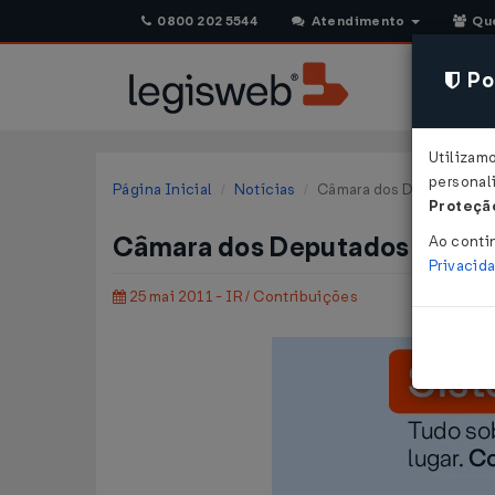
0800 202 5544
Atendimento
Qu
Pol
Utilizam
personali
Página Inicial
Notícias
Câmara dos Deputados ap
Proteção
Câmara dos Deputados aprova
Ao conti
Privacid
25 mai 2011 - IR / Contribuições