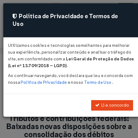
Política de Privacidade e Termos de
Uso
Acessar
Utilizamos cookies e tecnologias semelhantes para melhorar
sua experiência, personalizar conteúdo e analisar o tráfego do
site, em conformidade com a
Lei Geral de Proteção de Dados
Página Inicial
Notícias
(Lei nº 13.709/2018 – LGPD)
.
Tributos e contribuições federais: Baixadas novas
Ao continuar navegando, você declara que leu e concorda com
disposições sobre a consolidação dos débitos parcelados nos
nossa
Política de Privacidade
e nosso
Termo de Uso
.
termos da Lei nº 11.941/2009...
Voltar
Li e concordo
Tributos e contribuições federais:
Baixadas novas disposições sobre a
consolidação dos débitos